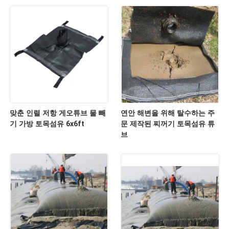
맞춘 인렬 저항 게오튜브 물 빼
연안 해변을 위해 탈수하는 주
기 가방 토목섬유 6x6ft
문 제작된 찌꺼기 토목섬유 튜
브