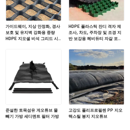
가이드웨이, 지상 안정화, 경사
HDPE 플라스틱 잔디 격자 제
보호 및 유지벽 강화용 중량
조사, 차도, 주차장 및 조경 지
HDPE 지오셀 비석 그리드 시
반 보강용 헤비듀티 자갈 포장
스템
격자
준설한 토목섬유 게오튜브 물
고강도 폴리프로필렌 PP 지오
빼기 가방 세디멘트 필터 가방
텍스틸 봉지 지오튜브