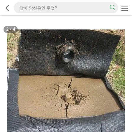
2
/
4