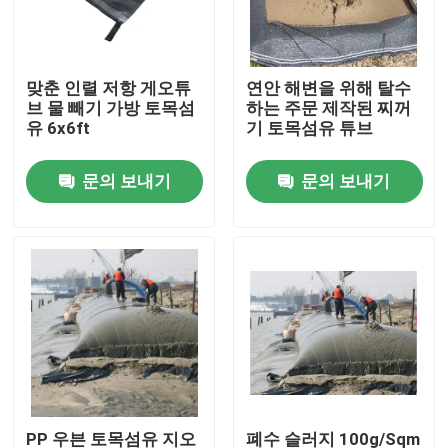
VR 쇼
맞춘 인렬 저항 게오튜
연안 해변을 위해 탈수
브 물 빼기 가방 토목섬
하는 주문 제작된 찌꺼
회사 소개
유 6x6ft
기 토목섬유 튜브
문의 보내기
문의 보내기
공장 투어
품질 관리
연락처
견적 요청
토목섬유 지오그리드
PP 우븐 토목섬유 지오
폐수 슬러지 100g/Sqm