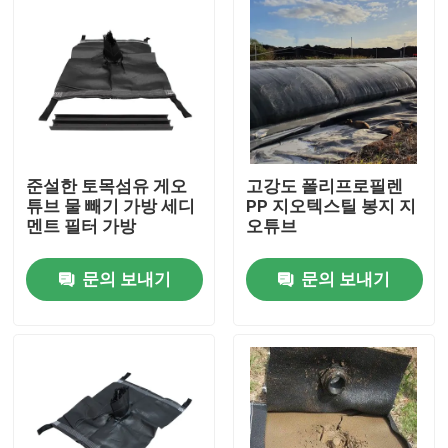
준설한 토목섬유 게오
고강도 폴리프로필렌
튜브 물 빼기 가방 세디
PP 지오텍스틸 봉지 지
멘트 필터 가방
오튜브
문의 보내기
문의 보내기
홈
제품 소개
동영상