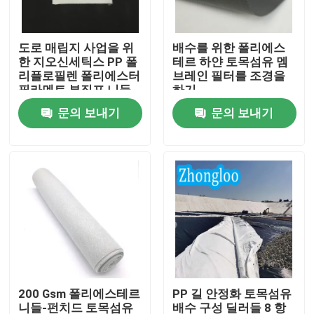
VR 쇼
도로 매립지 사업을 위
배수를 위한 폴리에스
한 지오신세틱스 PP 폴
테르 하얀 토목섬유 멤
리플로필렌 폴리에스터
브레인 필터를 조경을
회사 소개
필라멘트 부직포 니들
하기
펀칭 부직포 토목섬유
문의 보내기
문의 보내기
공장 투어
품질 관리
연락처
견적 요청
200 Gsm 폴리에스테르
PP 길 안정화 토목섬유
토목섬유 지오그리드
니들-펀치드 토목섬유
배수 구성 딜러들 8 항