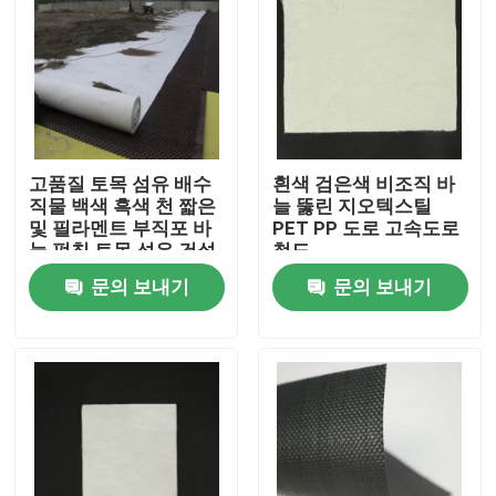
고품질 토목 섬유 배수
흰색 검은색 비조직 바
직물 백색 흑색 천 짧은
늘 뚫린 지오텍스틸
및 필라멘트 부직포 바
PET PP 도로 고속도로
늘 펀칭 토목 섬유 건설
철도
용
문의 보내기
문의 보내기
홈
제품 소개
동영상