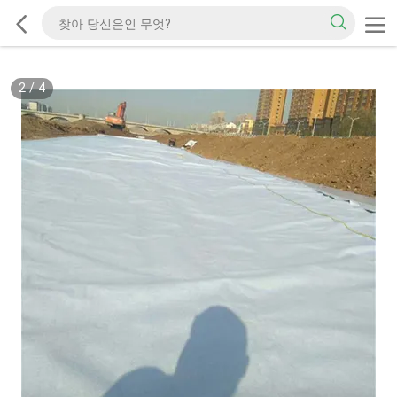
2
/
4