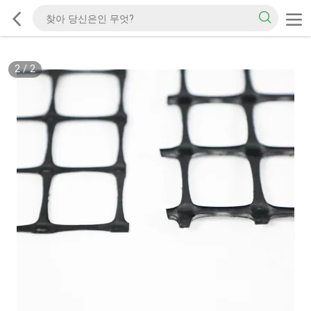
2
/
2