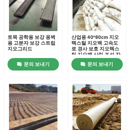
VR 쇼
회사 소개
토목 공학용 보강 옹벽
산업용 40*80cm 지오
용 고분자 보강 스트립
텍스틸 지오백 고속도
지오그리드
로 경사 보호 지오텍스
공장 투어
틸 지오백 산림 조성 잔
디 홍수 관리 지오텍스
문의 보내기
문의 보내기
틸 지오백
품질 관리
연락처
견적 요청
토목섬유 지오그리드